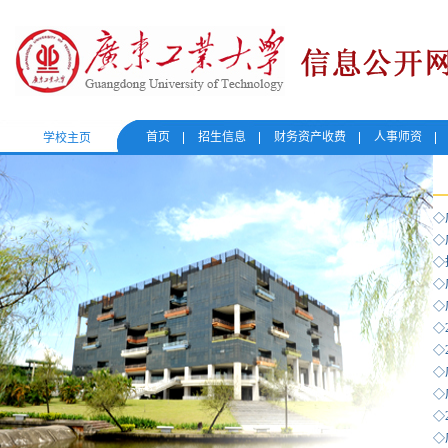
首页
招生信息
财务资产收费
人事师资
学校主页
◇
◇
◇
◇
◇
◇
◇
◇
◇
◇
◇